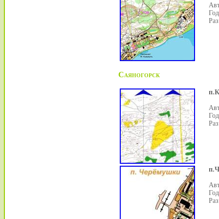
Авт
Год
Раз
Саяногорск
п.
Авт
Год
Раз
п.
Авт
Год
Раз