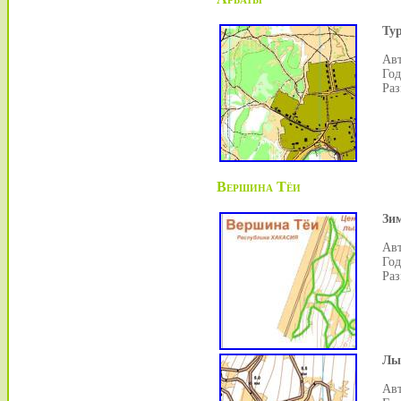
Тур
Авт
Год
Раз
Вершина Тёи
Зи
Авт
Год
Раз
Лы
Авт