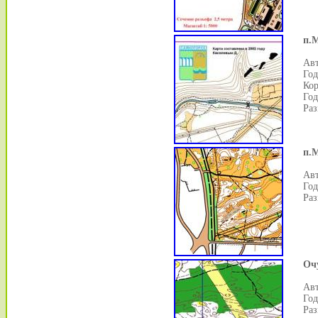
п.
Авт
Год
Кор
Год
Раз
п.
Авт
Год
Раз
Оч
Авт
Год
Раз