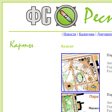
|
Новости
|
Календарь
|
Докумен
Абакан
Па
Авт
Год
Раз
Па
Авт
Год
Раз