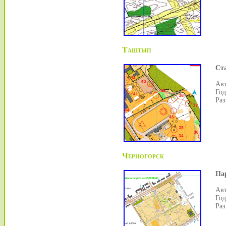
Таштып
Ст
Авт
Год
Раз
Черногорск
Па
Авт
Год
Раз