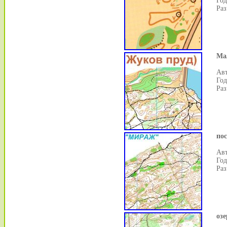
Год
Раз
Ма
Авт
Год
Раз
по
Авт
Год
Раз
оз