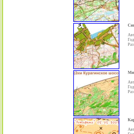
Си
Авт
Год
Раз
Ми
Авт
Год
Раз
Кар
Авт