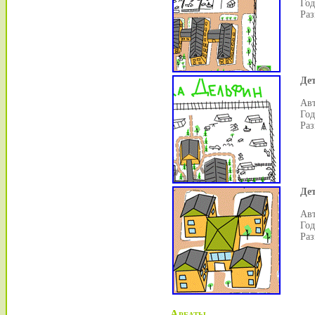
Год
Раз
Де
Авт
Год
Раз
Дет
Авт
Год
Раз
Арбаты