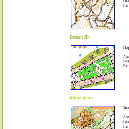
Год
Раз
Белый Яр
Па
Авт
Год
Раз
Минусинск
Зн
Авт
Год
Раз